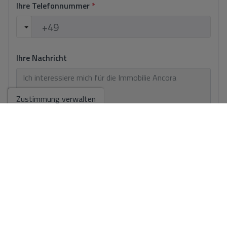
Ihre Telefonnummer
*
Ihre Nachricht
Zustimmung verwalten
Grundlegende Informationen zum Datenschutz auf der Grundlage
der Europäischen Datenschutzverordnung (EU) 2016/679 (GDPR).
+
Info
Ich habe den
Impressum
und die
Datenschutzbestimmungen
gelesen
und akzeptiere sie.
Ich akzeptiere kommerzielle Einsendungen
Anfrage senden