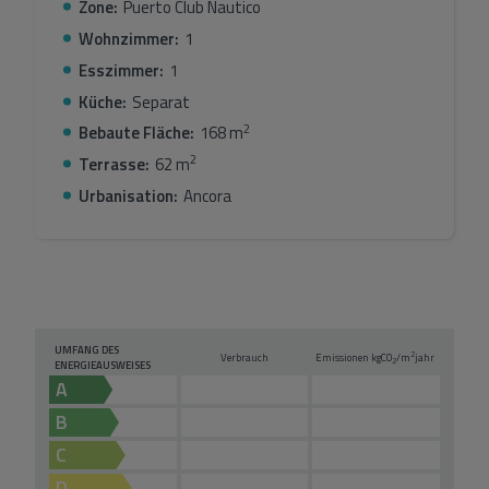
Zone:
Puerto Club Nautico
Wohnzimmer:
1
Esszimmer:
1
Küche:
Separat
2
Bebaute Fläche:
168 m
2
Terrasse:
62 m
Urbanisation:
Ancora
UMFANG DES
2
Verbrauch
Emissionen kg
CO
/m
jahr
2
ENERGIEAUSWEISES
A
B
C
D