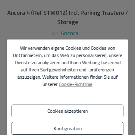
Ancora 4 (Ref STM012) Incl. Parking Trastero /
Storage
Ancora
Ref.
749.000 €
Wir verwenden eigene Cookies und Cookies von
Drittanbietern, um das Web zu personalisieren, unsere
168 m2
2
2
Dienste zu analysieren und Ihnen Werbung basierend
auf Ihren Surfgewohnheiten und -präferenzen
Apartment
in
Calpe - Puerto Club Nautico
anzuzeigen. Weitere Informationen finden Sie auf
unserer
Cookie-Richtlinie
Eine spektakuläre, geräumige Wohnung zum Verkauf mit
Panoramablick auf das Meer, den Hafen von Calpe und
den Peñon de Ifach. Die Wohnung hat eine Fläche von
165m2, verteilt auf ein Wohnzimmer mit Zugang zur
Cookies akzeptieren
Hauptterrasse, eine große separate Küche mit Zugang
zur hinteren Terrasse, 3 Schlafzimmer und 2
Konfiguration
Badezimmer. Ein Parkplatz und ein Abstellraum sind im