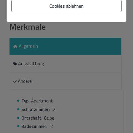
Preis inbegriffen.
Cookies ablehnen
Mehr anzeigen
Merkmale
Allgemein
Ausstattung
Andere
Typ:
Apartment
Schlafzimmer:
2
Ortschaft:
Calpe
Badezimmer:
2