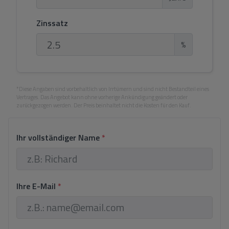
Zinssatz
%
*Diese Angaben sind vorbehaltlich von Irrtümern und sind nicht Bestandteil eines
Vertrages. Das Angebot kann ohne vorherige Ankündigung geändert oder
zurückgezogen werden. Der Preis beinhaltet nicht die Kosten für den Kauf.
Ihr vollständiger Name
*
Ihre E-Mail
*