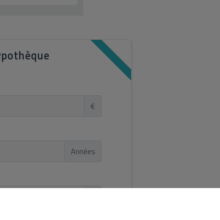
ypothèque
€
Années
%