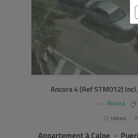
Ancora 4 (Ref STM012) Incl.
Ancora
Ref.
168 m2
Appartement
à
Calpe - Puer