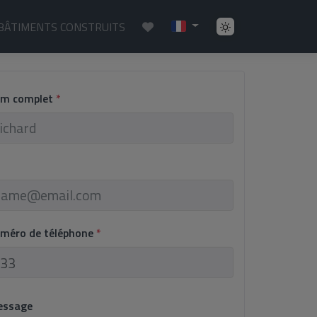
BÂTIMENTS CONSTRUITS
om complet
*
uméro de téléphone
*
essage