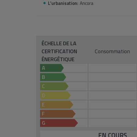
L’urbanisation:
Ancora
ÉCHELLE DE LA
CERTIFICATION
Consommation
ÉNERGÉTIQUE
A
B
C
D
E
F
G
EN COURS