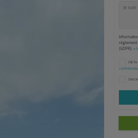
Informatio
règlement 
(GDPR).
+ 
J'ai lu
confidentia
J'acce