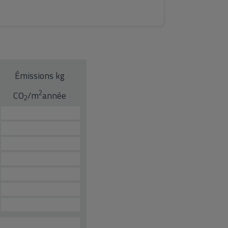
Émissions kg
2
CO
/m
année
2