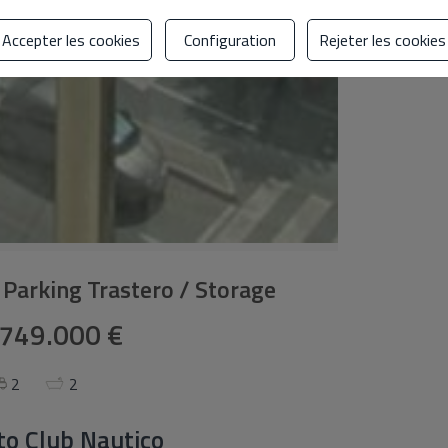
Accepter les cookies
Configuration
Rejeter les cookies
 Parking Trastero / Storage
749.000 €
2
2
to Club Nautico