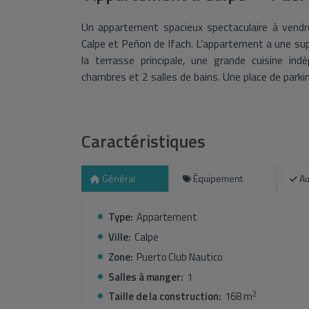
Un appartement spacieux spectaculaire à vendr
Calpe et Peñon de Ifach. L’appartement a une sup
la terrasse principale, une grande cuisine ind
chambres et 2 salles de bains. Une place de parkin
Caractéristiques
Général
Équipement
Au
Type:
Appartement
Ville:
Calpe
Zone:
Puerto Club Nautico
Salles à manger:
1
2
Taille de la construction:
168 m