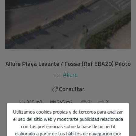
Allure Playa Levante / Fossa (Ref EBA20) Piloto
Allure
Ref.
Consultar
345 m2
345 m2
3
2
Utilizamos cookies propias y de terceros para analizar
Apartamento
en
el uso del sitio web y mostrarte publicidad relacionada
Calpe - Playa de Levante / Fossa
con tus preferencias sobre la base de un perfil
elaborado a partir de tus hábitos de navegación (por