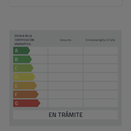
ESCALA DE LA
2
CERTIFICACIÓN
Consumo
Emisiones kg
CO
/m
año
2
ENERGÉTICA
A
B
C
D
E
F
G
EN TRÁMITE