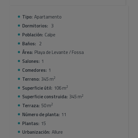
almacenamiento integradas, proporcionando un
ambiente sofisticado y cómodo.
Tipo:
Apartamento
Dormitorios:
3
Además, todos los apartamentos incluyen plaza de
aparcadero y trastero, así como acceso a las zonas
Población:
Calpe
comunes del complejo, que ofrece más de 3.500 m² de
Baños:
2
áreas verdes, piscinas, gimnasio y espacios de relax
Área:
Playa de Levante / Fossa
Salones:
1
Comedores:
1
2
Terreno:
345 m
2
Superficie útil:
106 m
2
Superficie construida:
345 m
2
Terraza:
50 m
Número de planta:
11
Plantas:
15
Urbanización:
Allure