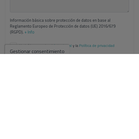
Información básica sobre protección de datos en base al
Reglamento Europeo de Protección de datos (UE) 2016/679
(RGPD).
+ Info
He leído y acepto el
Aviso Legal
y la
Política de privacidad
Gestionar consentimiento
Acepto envíos comerciales
Enviar solicitud
Contáctanos por
WhatsApp