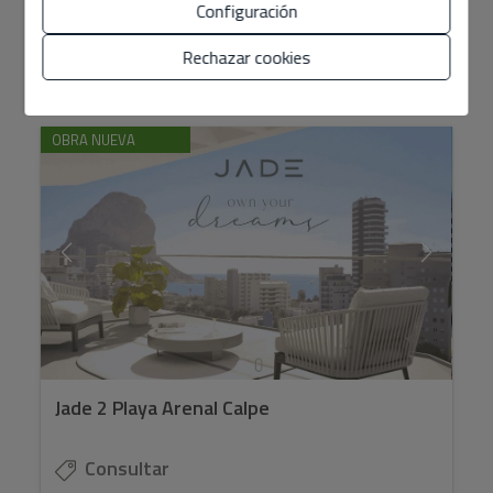
Configuración
2
Rechazar cookies
Ref. Benidorm
81 m
2
2
OBRA NUEVA
Jade 2 Playa Arenal Calpe
Consultar