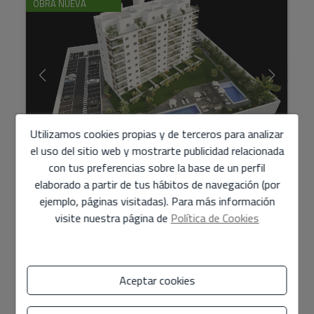
OBRA NUEVA
Utilizamos cookies propias y de terceros para analizar
el uso del sitio web y mostrarte publicidad relacionada
con tus preferencias sobre la base de un perfil
Residencial Vista Cala 52 Villajoyosa
elaborado a partir de tus hábitos de navegación (por
Finestrat Benidor ...
ejemplo, páginas visitadas). Para más información
Consultar
visite nuestra página de
Política de Cookies
Residencial Vista Cala 52 / Entre Villajoyosa, Finestrat y
Benidorm• Edificio de 52 viviendas• 2 dormitorios y 2
baños• Amplia terraza cubierta• 2 piscin...
Aceptar cookies