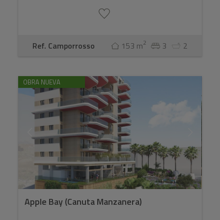
2
Ref. Camporrosso
153 m
3
2
OBRA NUEVA
Apple Bay (Canuta Manzanera)