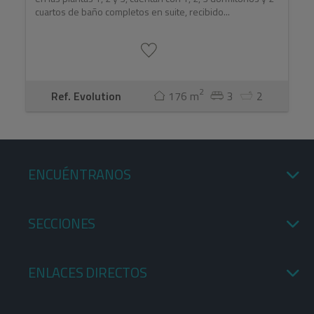
cuartos de baño completos en suite, recibido...
2
Ref. Evolution
176 m
3
2
ENCUÉNTRANOS
SECCIONES
ENLACES DIRECTOS