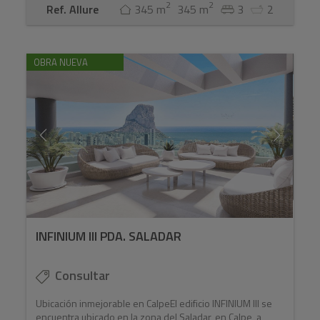
2
2
Ref. Allure
345 m
345 m
3
2
OBRA NUEVA
INFINIUM III PDA. SALADAR
Consultar
Ubicación inmejorable en CalpeEl edificio INFINIUM III se
encuentra ubicado en la zona del Saladar, en Calpe, a