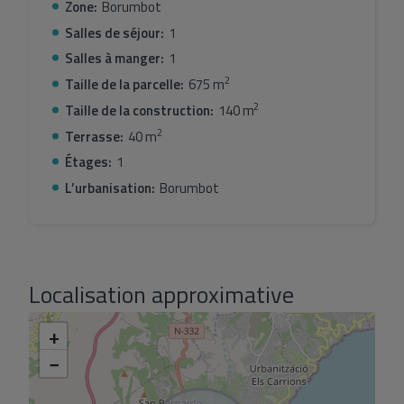
Zone:
Borumbot
Salles de séjour:
1
Salles à manger:
1
2
Taille de la parcelle:
675 m
2
Taille de la construction:
140 m
2
Terrasse:
40 m
Étages:
1
L’urbanisation:
Borumbot
Localisation approximative
+
−