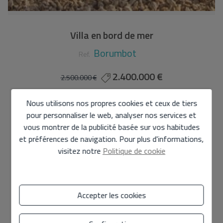
Villa en bord de mer
Borumbot
Ref.
2.400.000 €
2.500.000 €
140 m2
675 m2
5
2
Nous utilisons nos propres cookies et ceux de tiers
pour personnaliser le web, analyser nos services et
Villa
à
Calpe - Borumbot
vous montrer de la publicité basée sur vos habitudes
et préférences de navigation. Pour plus d'informations,
CHARMANTE VILLA AVEC VUE SPECTACULAIRE SUR LA
visitez notre
Politique de cookie
MER !!
Situé en bord de mer et au centre du village à deux pas
de toutes les commodités.
Accepter les cookies
Il dispose d’un accès direct à la plage de sable fin
d’ARENAL-BOL, longue de 1 km.