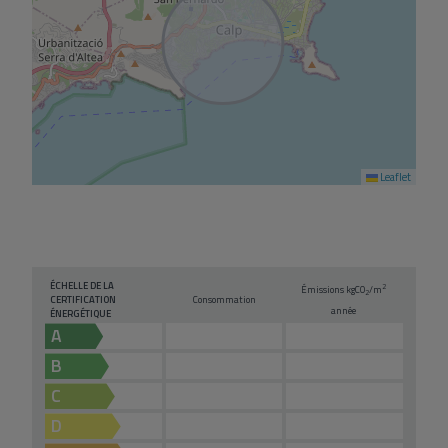
Leaflet
ÉCHELLE DE LA
2
Émissions kg
CO
/m
2
CERTIFICATION
Consommation
année
ÉNERGÉTIQUE
A
B
C
D