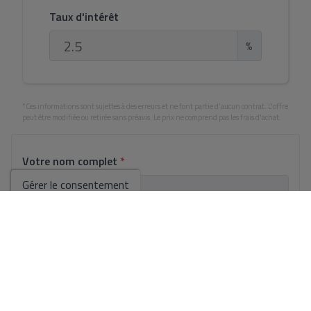
Taux d'intérêt
%
*Ces informations sont sujettes à des erreurs et ne font partie d'aucun contrat. L'offre
peut être modifiée ou retirée sans préavis. Le prix ne comprend pas les frais d'achat.
Votre nom complet
*
Gérer le consentement
Email
*
Votre numéro de téléphone
*