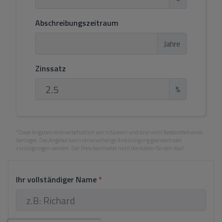
Abschreibungszeitraum
Jahre
Zinssatz
%
*Diese Angaben sind vorbehaltlich von Irrtümern und sind nicht Bestandteil eines
Vertrages. Das Angebot kann ohne vorherige Ankündigung geändert oder
zurückgezogen werden. Der Preis beinhaltet nicht die Kosten für den Kauf.
Ihr vollständiger Name
*