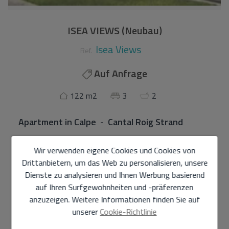
ISEA VIEWS (Neubau)
Isea Views
Ref.
Auf Anfrage
122 m2
3
2
Apartment
in
Calpe - Cantal Roig Strand
ISEA VIEWS
Wir verwenden eigene Cookies und Cookies von
Drittanbietern, um das Web zu personalisieren, unsere
Ein neues Wohnkomplex in Calpe mit zwei Türmen von 18
Dienste zu analysieren und Ihnen Werbung basierend
Etagen, mit Wohnungen, die für das Leben im Freien
auf Ihren Surfgewohnheiten und -präferenzen
konzipiert sind.
anzuzeigen. Weitere Informationen finden Sie auf
Parzellen im Himmel mit Blick auf das Meer und die
unserer
Cookie-Richtlinie
Salinen von Calpe. Wohnungen mit 1, 2 und 3