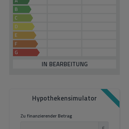
A
B
C
D
E
F
G
IN BEARBEITUNG
Hypothekensimulator
Zu finanzierender Betrag
€