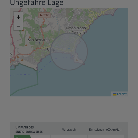
Ungefähre Lage
+
−
Leaflet
UMFANG DES
2
Verbrauch
Emissionen kg
CO
/m
jahr
2
ENERGIEAUSWEISES