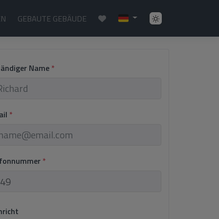
EN
GEBAUTE GEBÄUDE
ständiger Name
*
ail
*
lefonnummer
*
hricht