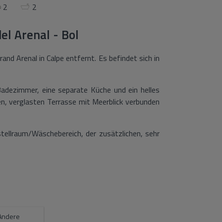
2
2
el Arenal - Bol
d Arenal in Calpe entfernt. Es befindet sich in
adezimmer, eine separate Küche und ein helles
, verglasten Terrasse mit Meerblick verbunden
tellraum/Wäschebereich, der zusätzlichen, sehr
umgeben von Grünflächen, zwei Padel-Plätzen
ller Dienstleistungen, nahe dem Strand sowie
 Es befindet sich in einer hervorragenden
Andere