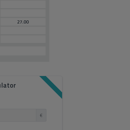
27.00
G
lator
€