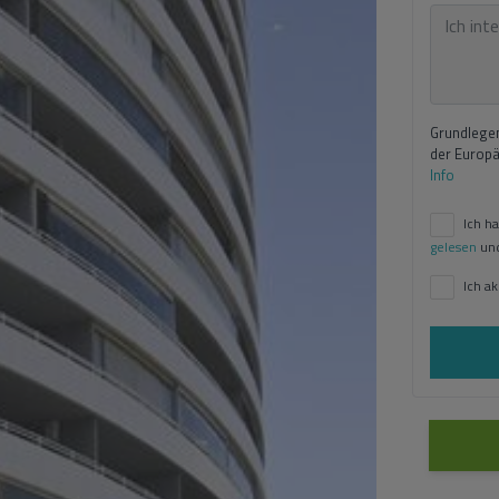
Grundlegen
der Europ
Info
Ich h
gelesen
und
Ich a