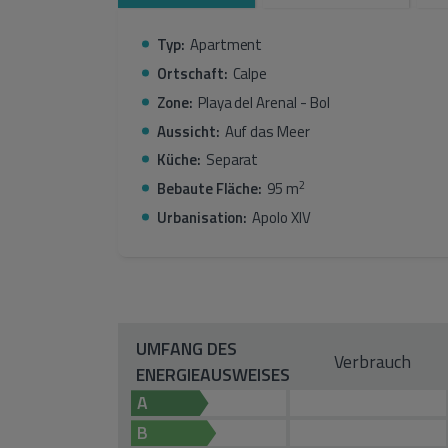
Verpassen Sie nicht diese großartige Gelegenheit
Typ:
Apartment
Ortschaft:
Calpe
Zone:
Playa del Arenal - Bol
Aussicht:
Auf das Meer
Küche:
Separat
2
Bebaute Fläche:
95 m
Urbanisation:
Apolo XIV
UMFANG DES
Verbrauch
ENERGIEAUSWEISES
A
B