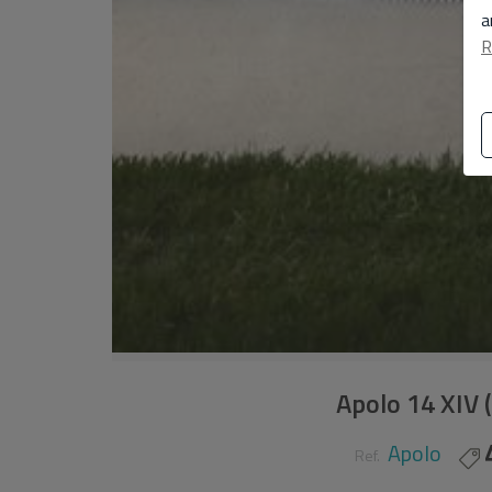
a
R
Apolo 14 XIV 
Apolo
Ref.