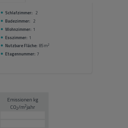
!
Schlafzimmer:
2
Badezimmer:
2
Wohnzimmer:
1
Esszimmer:
1
2
Nutzbare Fläche:
85 m
Etagennummer:
7
Emissionen kg
2
CO
/m
jahr
2