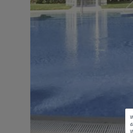
W
d
W