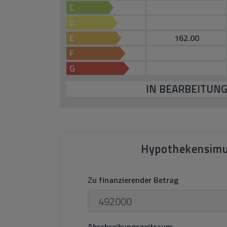
C
D
E
162.00
F
G
IN BEARBEITUN
Hypothekensimu
Zu finanzierender Betrag
Abschreibungszeitraum