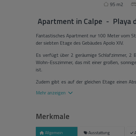
95 m2
Apartment
in
Calpe - Playa d
Fantastisches Apartment nur 100 Meter vom Stran
der siebten Etage des Gebäudes Apolo XIV.
Es verfügt über 2 geräumige Schlafzimmer, 2 B
Wohn-Esszimmer, das mit einer großen, sonnigen
ist.
Zudem gibt es auf der gleichen Etage einen Abs
praktischen Platz bietet.
Mehr anzeigen
Das Gebäude verfügt über einen großen Pool, 
und einem Tennisplatz.
Merkmale
Dank seiner Lage sind Sie zudem im Zentrum a
Restaurants, Geschäften und Supermärkten.
Allgemein
Ausstattung
Umgebung.