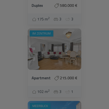
Duplex
580.000 €
2
175 m
3
3
IM ZENTRUM
Apartment
215.000 €
2
102 m
3
1
MEERBLICK