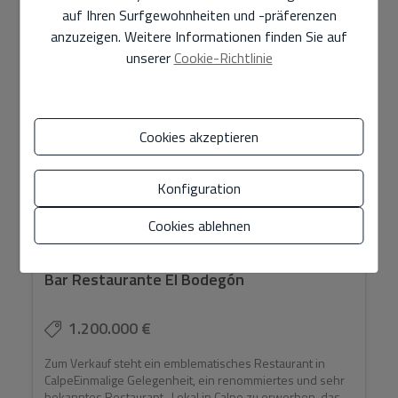
auf Ihren Surfgewohnheiten und -präferenzen
anzuzeigen. Weitere Informationen finden Sie auf
unserer
Cookie-Richtlinie
IM ZENTRUM
Cookies akzeptieren
Konfiguration
Cookies ablehnen
Bar Restaurante El Bodegón
1.200.000 €
Zum Verkauf steht ein emblematisches Restaurant in
CalpeEinmalige Gelegenheit, ein renommiertes und sehr
bekanntes Restaurant–Lokal in Calpe zu erwerben, das