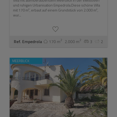
Villa mit atemberaubendem Meerblick in der exklusiven
und ruhigen Urbanisation Empedrola.Diese schöne Villa
mit 170 m², erbaut auf einem Grundstück von 2.000 m²,
wur...
2
2
Ref. Empedrola
170 m
2.000 m
3
2
MEERBLICK