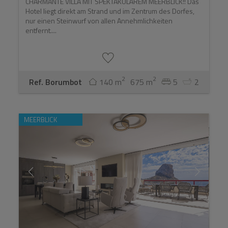
CHARMANTE VILLA MIT SPEKTAKULÄREM MEERBLICK!! Das
Hotel liegt direkt am Strand und im Zentrum des Dorfes,
nur einen Steinwurf von allen Annehmlichkeiten
entfernt....
2
2
Ref. Borumbot
140 m
675 m
5
2
MEERBLICK