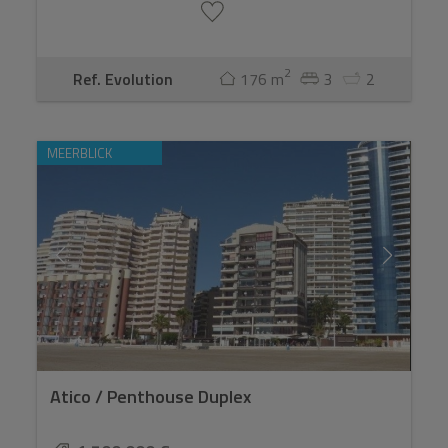
2
Ref. Evolution
176 m
3
2
MEERBLICK
Atico / Penthouse Duplex