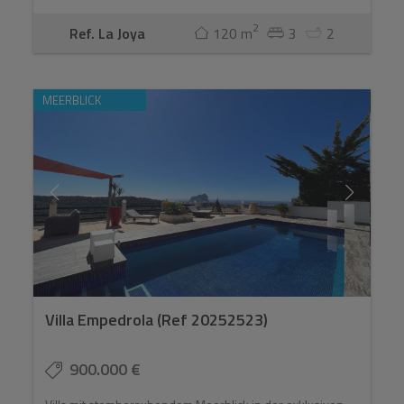
2
Ref. La Joya
120 m
3
2
MEERBLICK
Villa Empedrola (Ref 20252523)
900.000 €