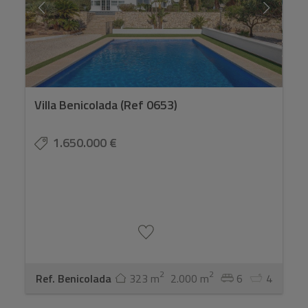
Villa Benicolada (Ref 0653)
1.650.000 €
2
2
Ref. Benicolada
323 m
2.000 m
6
4