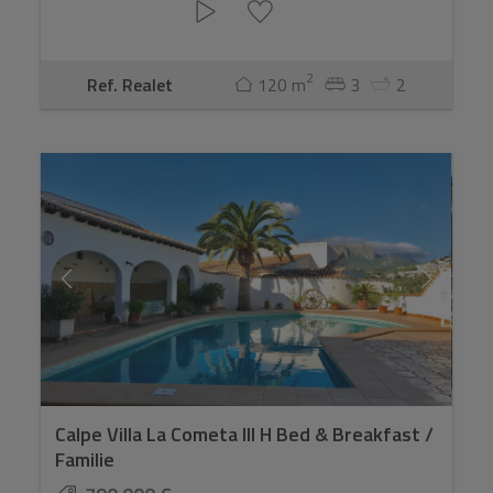
2
Ref. Realet
120 m
3
2
Calpe Villa La Cometa III H Bed & Breakfast /
Familie