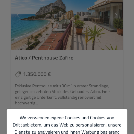
Ático / Penthouse Zafiro
1.350.000 €
Exklusive Penthouse mit 130 m² in erster Strandlage,
gelegen im zehnten Stock des Gebäudes Zafiro. Eine
einzigartige Unterkunft, vollständig renoviert mit
hochwertig...
Wir verwenden eigene Cookies und Cookies von
Drittanbietern, um das Web zu personalisieren, unsere
2
Dienste zu analysieren und Ihnen Werbung basierend
Ref. Zafiro
143 m
3
2