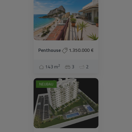
Penthouse
1.350.000 €
2
143 m
3
2
NEUBAU