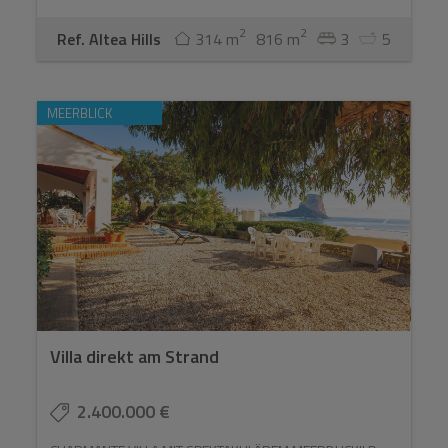
2
2
Ref. Altea Hills
314 m
816 m
3
5
MEERBLICK
Villa direkt am Strand
2.400.000 €