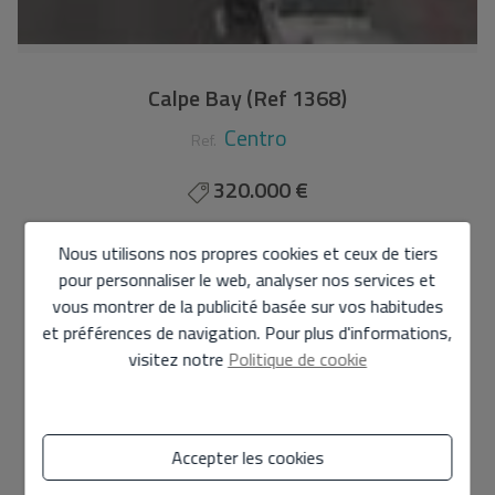
Calpe Bay (Ref 1368)
Centro
Ref.
320.000 €
102 m2
2
2
Nous utilisons nos propres cookies et ceux de tiers
pour personnaliser le web, analyser nos services et
Appartement
à
Calpe - Vieille ville
vous montrer de la publicité basée sur vos habitudes
et préférences de navigation. Pour plus d'informations,
Appartement avec garage et débarras
visitez notre
Politique de cookie
Ce charmant appartement, situé à seulement 250
mètres du centre-ville et à proximité de toutes sortes
de services. Avec deux chambres, toutes deux avec
Accepter les cookies
placards et une avec salle de bains privative, vous
profiterez d’un espace intime et confortable. La cuisine