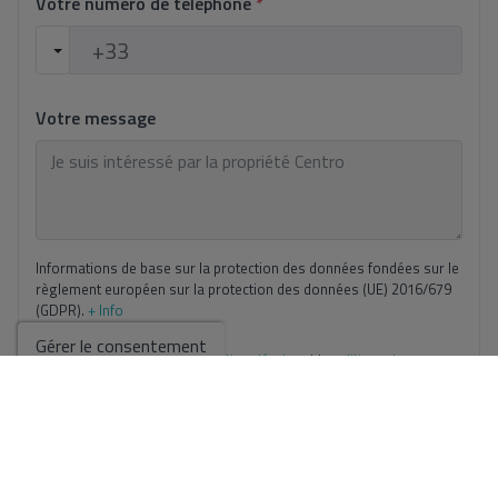
Votre numéro de téléphone
*
Votre message
Informations de base sur la protection des données fondées sur le
règlement européen sur la protection des données (UE) 2016/679
(GDPR).
+ Info
Gérer le consentement
J'ai lu et j'accepte les
mentions légales
et la
politique de
confidentialité
J'accepte les envois commerciaux
Envoyer la demande