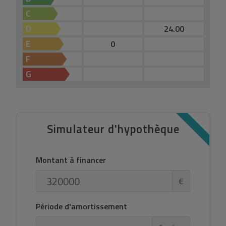
C
D
24.00
E
0
F
G
Simulateur d'hypothèque
Montant à financer
€
Période d'amortissement