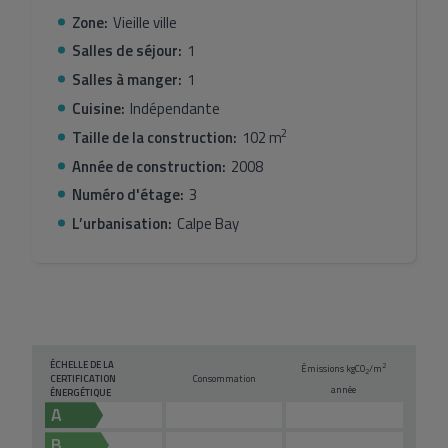
Zone:
Vieille ville
Salles de séjour:
1
Salles à manger:
1
Cuisine:
Indépendante
2
Taille de la construction:
102 m
Année de construction:
2008
Numéro d'étage:
3
L’urbanisation:
Calpe Bay
ÉCHELLE DE LA
2
Émissions kg
CO
/m
2
CERTIFICATION
Consommation
année
ÉNERGÉTIQUE
A
B